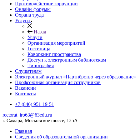
Противодействие коррупции
Онлайн-форумы
Охрана труда
Услуги
Назад
Услуги
Организация мероприятий
Гостиница
Коворкинг пространства
Доступ к электронным библиотекам
Типография
Слушателям
Электронный журнал «Партнёрство через образование»
Профсоюзная организация сотрудников
Вакансии
Контакты
+7 (846) 951-19-51
rectorat_iro63@63edu.ru
г. Самара, Московское шоссе, 125А
Главная
Сведения об образовательной организации