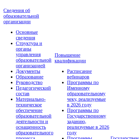
Сведения об
образовательной
организации
Основные
сведения
Структура и
органы
управления
Повышение
образовательной
квалификации
организацией
Документы
Расписание
Образование
вебинаров
Руководство
Программы по
Педагогический
Именному
состав
образовательному
Материально-
чеку, реализуемые
техническое
в 2026 году
обеспечение
Программы по
образовательной
Государственному
деятельности и
заданию,
оснащенность
реализуемые в 2026
образовательного
году
процесса.
Программы
Государствен