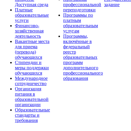
Доступная среда
профессиональной
задание
Платные
переподготовки
образовательные
Программы по
услуги
платным
Финансово-
образовательным
хозяйственная
услугам
деятельность
Программы,
Вакантные места
включённые в
для приема
федеральный
(перевода)
реестр
обучающихся
образовательных
Стипендии и
программ
меры поддержки
дополнительного
обучающихся
профессионального
Международное
образования
сотрудничество
Организация
питания в
образовательной
организации
Образовательные
стандарты и
требования