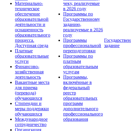
Материально-
чеку, реализуемые
техническое
в 2026 году
обеспечение
Программы по
образовательной
Государственному
деятельности и
заданию,
оснащенность
реализуемые в 2026
образовательного
году
процесса.
Программы
Государствен
Доступная среда
профессиональной
задание
Платные
переподготовки
образовательные
Программы по
услуги
платным
Финансово-
образовательным
хозяйственная
услугам
деятельность
Программы,
Вакантные места
включённые в
для приема
федеральный
(перевода)
реестр
обучающихся
образовательных
Стипендии и
программ
меры поддержки
дополнительного
обучающихся
профессионального
Международное
образования
сотрудничество
Организация