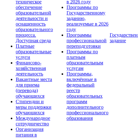
техническое
в 2026 году
обеспечение
Программы по
образовательной
Государственному
деятельности и
заданию,
оснащенность
реализуемые в 2026
образовательного
году
процесса.
Программы
Государствен
Доступная среда
профессиональной
задание
Платные
переподготовки
образовательные
Программы по
услуги
платным
Финансово-
образовательным
хозяйственная
услугам
деятельность
Программы,
Вакантные места
включённые в
для приема
федеральный
(перевода)
реестр
обучающихся
образовательных
Стипендии и
программ
меры поддержки
дополнительного
обучающихся
профессионального
Международное
образования
сотрудничество
Организация
питания в