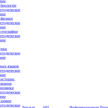
ние
 биологии
етодическое
ние
 физики
етодическое
ние
 географии
етодическое
ние
тики
етодическое
ние
ных языков
етодическое
ние
 истории,
знания,
кономики
етодическое
ние
 химии
етодическое
Детская
НП
Информационная
Прот