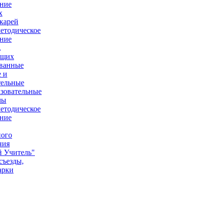
ние
х
карей
етодическое
ние
,
ющих
ованные
 и
тельные
зовательные
мы
етодическое
ние
ного
ния
 Учитель"
съезды,
арки