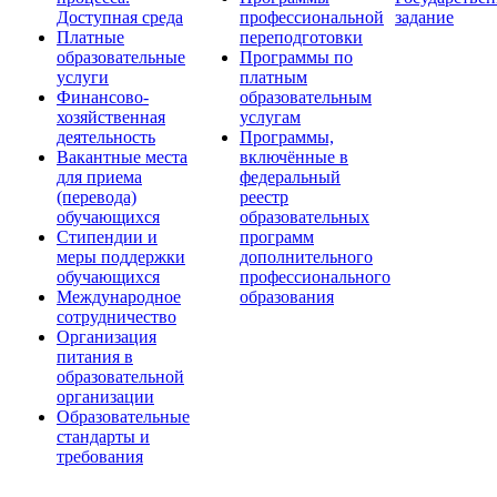
Доступная среда
профессиональной
задание
Платные
переподготовки
образовательные
Программы по
услуги
платным
Финансово-
образовательным
хозяйственная
услугам
деятельность
Программы,
Вакантные места
включённые в
для приема
федеральный
(перевода)
реестр
обучающихся
образовательных
Стипендии и
программ
меры поддержки
дополнительного
обучающихся
профессионального
Международное
образования
сотрудничество
Организация
питания в
образовательной
организации
Образовательные
стандарты и
требования