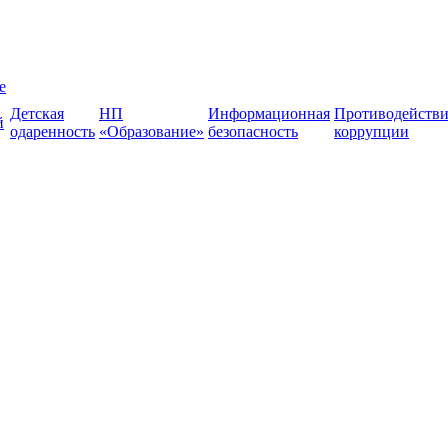
е
Детская
НП
Информационная
Противодействи
й
одаренность
«Образование»
безопасность
коррупции