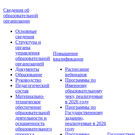
Сведения об
образовательной
организации
Основные
сведения
Структура и
органы
управления
Повышение
образовательной
квалификации
организацией
Документы
Расписание
Образование
вебинаров
Руководство
Программы по
Педагогический
Именному
состав
образовательному
Материально-
чеку, реализуемые
техническое
в 2026 году
обеспечение
Программы по
образовательной
Государственному
деятельности и
заданию,
оснащенность
реализуемые в 2026
образовательного
году
процесса.
Программы
Государствен