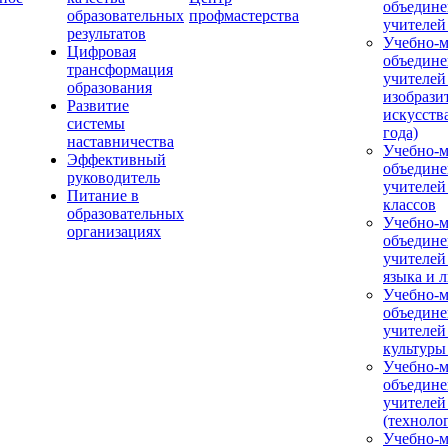
объедине
образовательных
профмастерства
учителей
результатов
Учебно-м
Цифровая
объедине
трансформация
учителей
образования
изобрази
Развитие
искусства
системы
года)
наставничества
Учебно-м
Эффективный
объедине
руководитель
учителей
Питание в
классов
образовательных
Учебно-м
организациях
объедине
учителей
языка и 
Учебно-м
объедине
учителей
культуры
Учебно-м
объедине
учителей
(техноло
Учебно-м