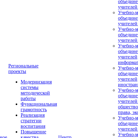
объедине
учителей
Учебно-м
объедине
учителей
Учебно-м
объедине
учителей
Учебно-м
объедине
учителей
информа
Региональные
Учебно-м
проекты
объедине
учителей
Модернизация
иностран
системы
Учебно-м
методической
объедине
работы
учителей
Функциональная
общество
грамотность
права, э
Реализация
Учебно-м
стратегии
объедине
воспитания
учителей
Повышение
Учебно-м
ное
качества
Центр