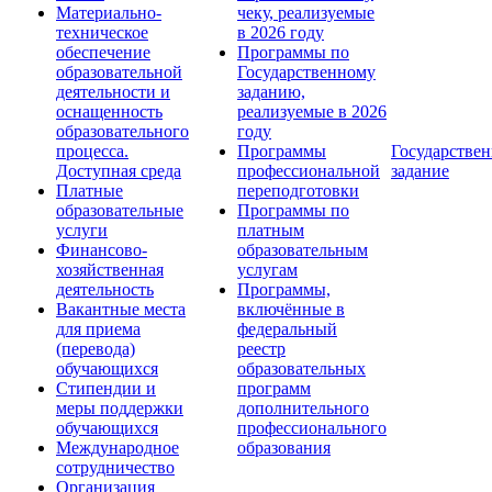
Материально-
чеку, реализуемые
техническое
в 2026 году
обеспечение
Программы по
образовательной
Государственному
деятельности и
заданию,
оснащенность
реализуемые в 2026
образовательного
году
процесса.
Программы
Государствен
Доступная среда
профессиональной
задание
Платные
переподготовки
образовательные
Программы по
услуги
платным
Финансово-
образовательным
хозяйственная
услугам
деятельность
Программы,
Вакантные места
включённые в
для приема
федеральный
(перевода)
реестр
обучающихся
образовательных
Стипендии и
программ
меры поддержки
дополнительного
обучающихся
профессионального
Международное
образования
сотрудничество
Организация