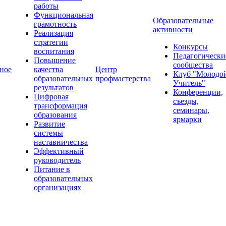
работы
Функциональная
Образовательные
грамотность
активности
Реализация
стратегии
Конкурсы
воспитания
Педагогически
Повышение
сообщества
ное
качества
Центр
Клуб "Молодо
образовательных
профмастерства
Учитель"
результатов
Конференции,
Цифровая
съезды,
трансформация
семинары,
образования
ярмарки
Развитие
системы
наставничества
Эффективный
руководитель
Питание в
образовательных
организациях