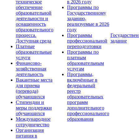
техническое
в 2026 году
обеспечение
Программы по
образовательной
Государственному
деятельности и
заданию,
оснащенность
реализуемые в 2026
образовательного
году
процесса.
Программы
Государствен
Доступная среда
профессиональной
задание
Платные
переподготовки
образовательные
Программы по
услуги
платным
Финансово-
образовательным
хозяйственная
услугам
деятельность
Программы,
Вакантные места
включённые в
для приема
федеральный
(перевода)
реестр
обучающихся
образовательных
Стипендии и
программ
меры поддержки
дополнительного
обучающихся
профессионального
Международное
образования
сотрудничество
Организация
питания в