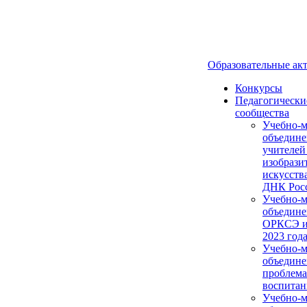
Образовательные ак
Конкурсы
Педагогически
сообщества
Учебно-м
объедине
учителей
изобрази
искусств
ДНК Рос
Учебно-м
объедине
ОРКСЭ и
2023 года
Учебно-м
объедине
проблем
воспитан
Учебно-м