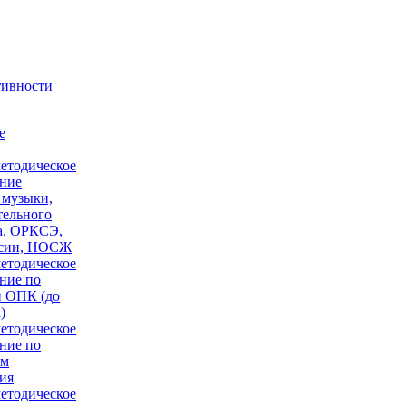
тивности
е
етодическое
ние
 музыки,
тельного
а, ОРКСЭ,
сии, НОСЖ
етодическое
ние по
 ОПК (до
)
етодическое
ние по
ам
ия
етодическое