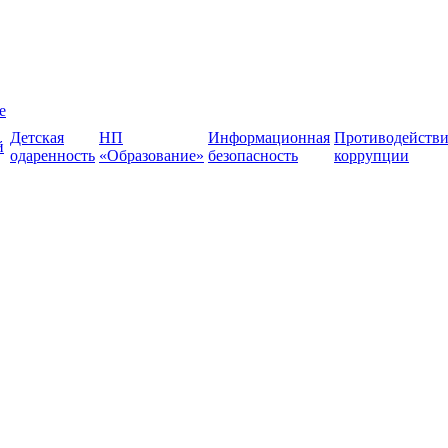
е
Детская
НП
Информационная
Противодействи
й
одаренность
«Образование»
безопасность
коррупции