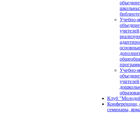
объедине
школьны
библиоте
Учебно-м
объедине
учителей
реализу
адаптир
основные
дополни
общеобра
програм
Учебно-м
объедине
учителей
дошколь
образова
Клуб "Молодой
Конференции, 
семинары, ярм