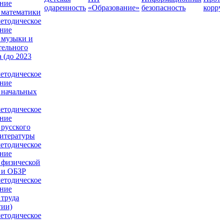
ние
одаренность
«Образование»
безопасность
корр
 математики
етодическое
ние
 музыки и
тельного
 (до 2023
етодическое
ние
 начальных
етодическое
ние
 русского
литературы
етодическое
ние
 физической
 и ОБЗР
етодическое
ние
 труда
гии)
етодическое