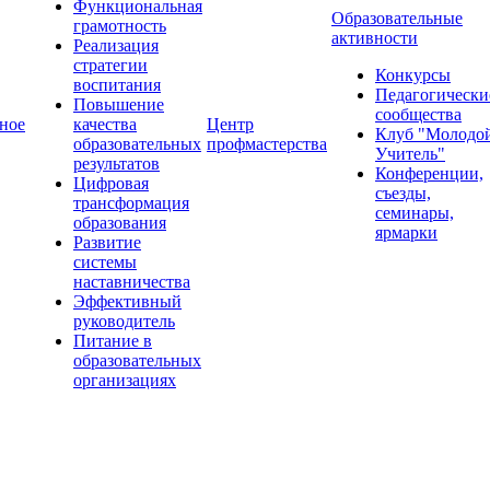
Функциональная
Образовательные
грамотность
активности
Реализация
стратегии
Конкурсы
воспитания
Педагогически
Повышение
сообщества
ное
качества
Центр
Клуб "Молодо
образовательных
профмастерства
Учитель"
результатов
Конференции,
Цифровая
съезды,
трансформация
семинары,
образования
ярмарки
Развитие
системы
наставничества
Эффективный
руководитель
Питание в
образовательных
организациях