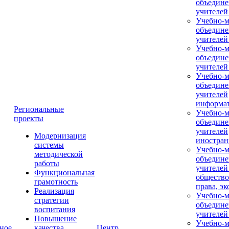
объедине
учителей
Учебно-м
объедине
учителей
Учебно-м
объедине
учителей
Учебно-м
объедине
учителей
информа
Региональные
Учебно-м
проекты
объедине
учителей
Модернизация
иностран
системы
Учебно-м
методической
объедине
работы
учителей
Функциональная
общество
грамотность
права, э
Реализация
Учебно-м
стратегии
объедине
воспитания
учителей
Повышение
Учебно-м
ное
качества
Центр