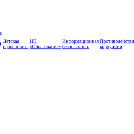
е
Детская
НП
Информационная
Противодействи
й
одаренность
«Образование»
безопасность
коррупции