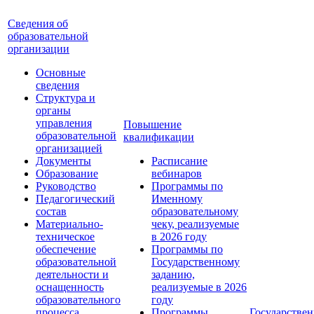
Сведения об
образовательной
организации
Основные
сведения
Структура и
органы
управления
Повышение
образовательной
квалификации
организацией
Документы
Расписание
Образование
вебинаров
Руководство
Программы по
Педагогический
Именному
состав
образовательному
Материально-
чеку, реализуемые
техническое
в 2026 году
обеспечение
Программы по
образовательной
Государственному
деятельности и
заданию,
оснащенность
реализуемые в 2026
образовательного
году
процесса.
Программы
Государствен