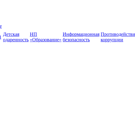
е
Детская
НП
Информационная
Противодействи
й
одаренность
«Образование»
безопасность
коррупции