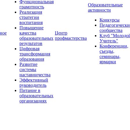
Функциональная
Образовательные
грамотность
активности
Реализация
стратегии
Конкурсы
воспитания
Педагогически
Повышение
сообщества
ное
качества
Центр
Клуб "Молодо
образовательных
профмастерства
Учитель"
результатов
Конференции,
Цифровая
съезды,
трансформация
семинары,
образования
ярмарки
Развитие
системы
наставничества
Эффективный
руководитель
Питание в
образовательных
организациях