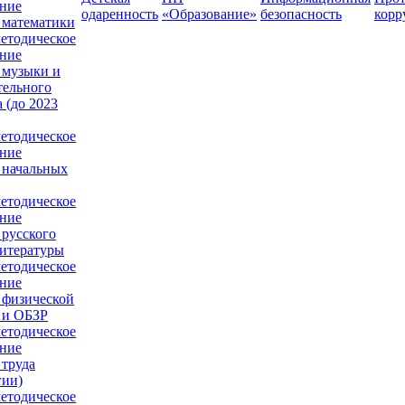
ние
одаренность
«Образование»
безопасность
корр
 математики
етодическое
ние
 музыки и
тельного
 (до 2023
етодическое
ние
 начальных
етодическое
ние
 русского
литературы
етодическое
ние
 физической
 и ОБЗР
етодическое
ние
 труда
гии)
етодическое