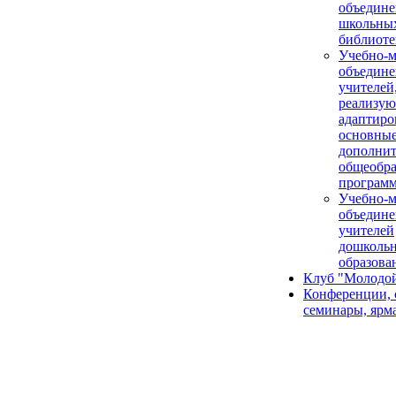
объедине
школьны
библиоте
Учебно-м
объедине
учителей
реализу
адаптир
основные
дополни
общеобра
програм
Учебно-м
объедине
учителей
дошколь
образова
Клуб "Молодой
Конференции, 
семинары, ярм