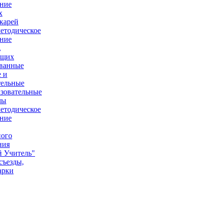
ние
х
карей
етодическое
ние
,
ющих
ованные
 и
тельные
зовательные
мы
етодическое
ние
ного
ния
 Учитель"
съезды,
арки