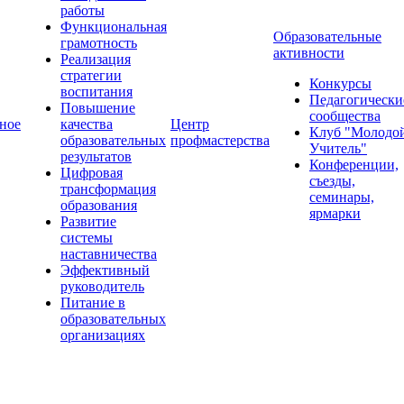
работы
Функциональная
Образовательные
грамотность
активности
Реализация
стратегии
Конкурсы
воспитания
Педагогически
Повышение
сообщества
ное
качества
Центр
Клуб "Молодо
образовательных
профмастерства
Учитель"
результатов
Конференции,
Цифровая
съезды,
трансформация
семинары,
образования
ярмарки
Развитие
системы
наставничества
Эффективный
руководитель
Питание в
образовательных
организациях