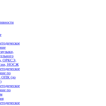
тивности
е
етодическое
ние
 музыки,
тельного
а, ОРКСЭ,
сии, НОСЖ
етодическое
ние по
 ОПК (до
)
етодическое
ние по
ам
ия
етодическое