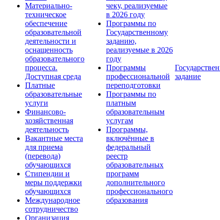
Материально-
чеку, реализуемые
техническое
в 2026 году
обеспечение
Программы по
образовательной
Государственному
деятельности и
заданию,
оснащенность
реализуемые в 2026
образовательного
году
процесса.
Программы
Государствен
Доступная среда
профессиональной
задание
Платные
переподготовки
образовательные
Программы по
услуги
платным
Финансово-
образовательным
хозяйственная
услугам
деятельность
Программы,
Вакантные места
включённые в
для приема
федеральный
(перевода)
реестр
обучающихся
образовательных
Стипендии и
программ
меры поддержки
дополнительного
обучающихся
профессионального
Международное
образования
сотрудничество
Организация