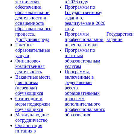
техническое
в 2026 году
обеспечение
Программы по
образовательной
Государственному
деятельности и
заданию,
оснащенность
реализуемые в 2026
образовательного
году
процесса.
Программы
Государствен
Доступная среда
профессиональной
задание
Платные
переподготовки
образовательные
Программы по
услуги
платным
Финансово-
образовательным
хозяйственная
услугам
деятельность
Программы,
Вакантные места
включённые в
для приема
федеральный
(перевода)
реестр
обучающихся
образовательных
Стипендии и
программ
меры поддержки
дополнительного
обучающихся
профессионального
Международное
образования
сотрудничество
Организация
питания в