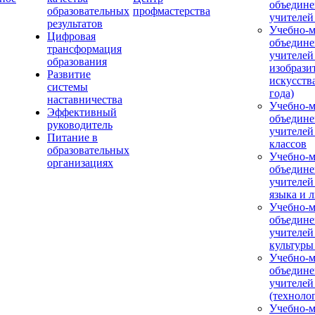
объедине
образовательных
профмастерства
учителей
результатов
Учебно-м
Цифровая
объедине
трансформация
учителей
образования
изобрази
Развитие
искусства
системы
года)
наставничества
Учебно-м
Эффективный
объедине
руководитель
учителей
Питание в
классов
образовательных
Учебно-м
организациях
объедине
учителей
языка и 
Учебно-м
объедине
учителей
культуры
Учебно-м
объедине
учителей
(техноло
Учебно-м