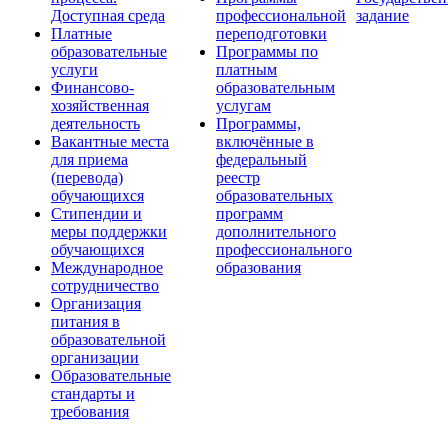
Доступная среда
профессиональной
задание
Платные
переподготовки
образовательные
Программы по
услуги
платным
Финансово-
образовательным
хозяйственная
услугам
деятельность
Программы,
Вакантные места
включённые в
для приема
федеральный
(перевода)
реестр
обучающихся
образовательных
Стипендии и
программ
меры поддержки
дополнительного
обучающихся
профессионального
Международное
образования
сотрудничество
Организация
питания в
образовательной
организации
Образовательные
стандарты и
требования