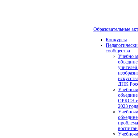
Образовательные ак
Конкурсы
Педагогически
сообщества
Учебно-м
объедине
учителей
изобрази
искусств
ДНК Рос
Учебно-м
объедине
ОРКСЭ и
2023 года
Учебно-м
объедине
проблем
воспитан
Учебно-м