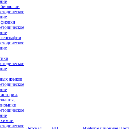
ние
 биологии
етодическое
ние
 физики
етодическое
ние
 географии
етодическое
ние
тики
етодическое
ние
ных языков
етодическое
ние
 истории,
знания,
кономики
етодическое
ние
 химии
етодическое
Детская
НП
Информационная
Прот