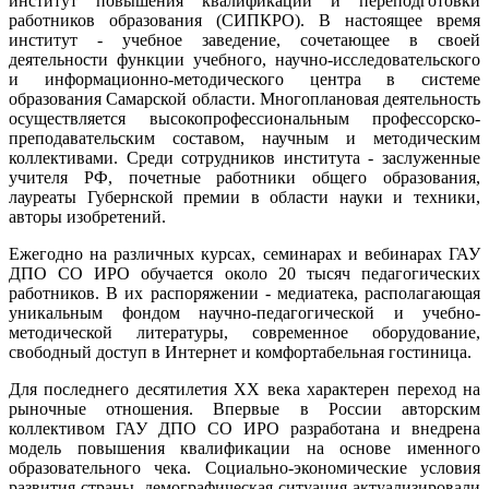
институт повышения квалификации и переподготовки
работников образования (СИПКРО). В настоящее время
институт - учебное заведение, сочетающее в своей
деятельности функции учебного, научно-исследовательского
и информационно-методического центра в системе
образования Самарской области. Многоплановая деятельность
осуществляется высокопрофессиональным профессорско-
преподавательским составом, научным и методическим
коллективами. Среди сотрудников института - заслуженные
учителя РФ, почетные работники общего образования,
лауреаты Губернской премии в области науки и техники,
авторы изобретений.
Ежегодно на различных курсах, семинарах и вебинарах ГАУ
ДПО СО ИРО обучается около 20 тысяч педагогических
работников. В их распоряжении - медиатека, располагающая
уникальным фондом научно-педагогической и учебно-
методической литературы, современное оборудование,
свободный доступ в Интернет и комфортабельная гостиница.
Для последнего десятилетия XX века характерен переход на
рыночные отношения. Впервые в России авторским
коллективом ГАУ ДПО СО ИРО разработана и внедрена
модель повышения квалификации на основе именного
образовательного чека. Социально-экономические условия
развития страны, демографическая ситуация актуализировали