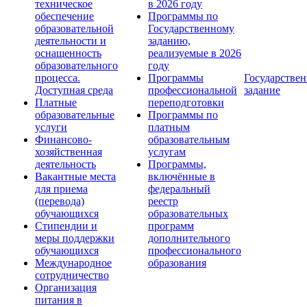
техническое
в 2026 году
обеспечение
Программы по
образовательной
Государственному
деятельности и
заданию,
оснащенность
реализуемые в 2026
образовательного
году
процесса.
Программы
Государствен
Доступная среда
профессиональной
задание
Платные
переподготовки
образовательные
Программы по
услуги
платным
Финансово-
образовательным
хозяйственная
услугам
деятельность
Программы,
Вакантные места
включённые в
для приема
федеральный
(перевода)
реестр
обучающихся
образовательных
Стипендии и
программ
меры поддержки
дополнительного
обучающихся
профессионального
Международное
образования
сотрудничество
Организация
питания в