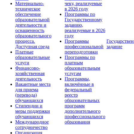
Материально-
чеку, реализуемые
техническое
в 2026 году
обеспечение
Программы по
образовательной
Государственному
деятельности и
заданию,
оснащенность
реализуемые в 2026
образовательного
году
процесса.
Программы
Государствен
Доступная среда
профессиональной
задание
Платные
переподготовки
образовательные
Программы по
услуги
платным
Финансово-
образовательным
хозяйственная
услугам
деятельность
Программы,
Вакантные места
включённые в
для приема
федеральный
(перевода)
реестр
обучающихся
образовательных
Стипендии и
программ
меры поддержки
дополнительного
обучающихся
профессионального
Международное
образования
сотрудничество
Организация