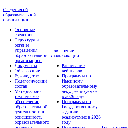
Сведения об
образовательной
организации
Основные
сведения
Структура и
органы
управления
Повышение
образовательной
квалификации
организацией
Документы
Расписание
Образование
вебинаров
Руководство
Программы по
Педагогический
Именному
состав
образовательному
Материально-
чеку, реализуемые
техническое
в 2026 году
обеспечение
Программы по
образовательной
Государственному
деятельности и
заданию,
оснащенность
реализуемые в 2026
образовательного
году
процесса.
Программы
Государствен