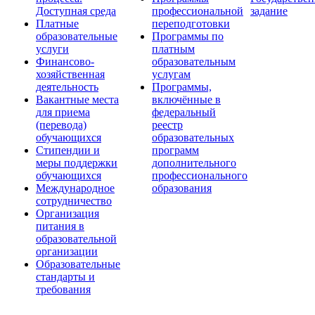
Доступная среда
профессиональной
задание
Платные
переподготовки
образовательные
Программы по
услуги
платным
Финансово-
образовательным
хозяйственная
услугам
деятельность
Программы,
Вакантные места
включённые в
для приема
федеральный
(перевода)
реестр
обучающихся
образовательных
Стипендии и
программ
меры поддержки
дополнительного
обучающихся
профессионального
Международное
образования
сотрудничество
Организация
питания в
образовательной
организации
Образовательные
стандарты и
требования