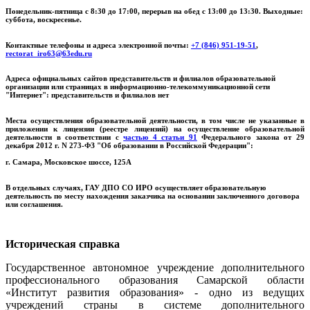
Понедельник-пятница с 8:30 до 17:00, перерыв на обед с 13:00 до 13:30. Выходные:
суббота, воскресенье.
Контактные телефоны и адреса электронной почты:
+7 (846) 951-19-51
,
rectorat_iro63@63edu.ru
Адреса официальных сайтов представительств и филиалов образовательной
организации или страницах в информационно-телекоммуникационной сети
"Интернет":
представительств и филиалов нет
Места осуществления образовательной деятельности, в том числе не указанные в
приложении к лицензии (реестре лицензий) на осуществление образовательной
деятельности в соответствии с
частью 4 статьи 91
Федерального закона от 29
декабря 2012 г. N 273-ФЗ "Об образовании в Российской Федерации":
г. Самара, Московское шоссе, 125А
В отдельных случаях, ГАУ ДПО СО ИРО осуществляет образовательную
деятельность по месту нахождения заказчика на основании заключенного договора
или соглашения.
Историческая справка
Государственное автономное учреждение дополнительного
профессионального образования Самарской области
«Институт развития образования» - одно из ведущих
учреждений страны в системе дополнительного