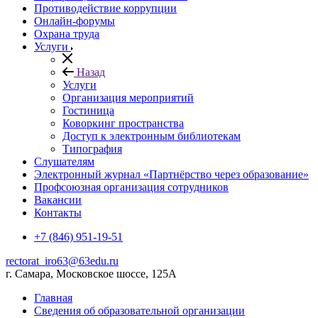
Противодействие коррупции
Онлайн-форумы
Охрана труда
Услуги
Назад
Услуги
Организация мероприятий
Гостиница
Коворкинг пространства
Доступ к электронным библиотекам
Типография
Слушателям
Электронный журнал «Партнёрство через образование»
Профсоюзная организация сотрудников
Вакансии
Контакты
+7 (846) 951-19-51
rectorat_iro63@63edu.ru
г. Самара, Московское шоссе, 125А
Главная
Сведения об образовательной организации