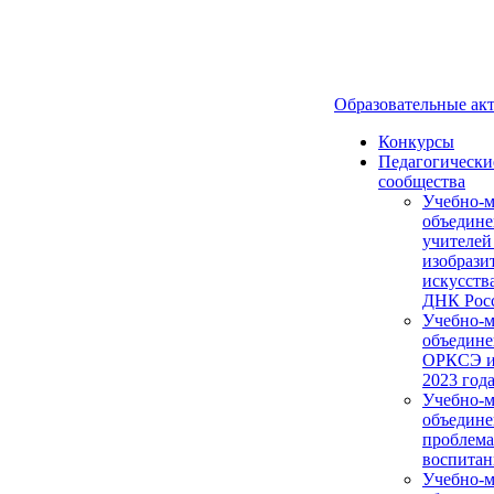
Образовательные ак
Конкурсы
Педагогически
сообщества
Учебно-м
объедине
учителей
изобрази
искусств
ДНК Рос
Учебно-м
объедине
ОРКСЭ и
2023 года
Учебно-м
объедине
проблем
воспитан
Учебно-м