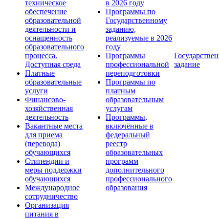
техническое
в 2026 году
обеспечение
Программы по
образовательной
Государственному
деятельности и
заданию,
оснащенность
реализуемые в 2026
образовательного
году
процесса.
Программы
Государствен
Доступная среда
профессиональной
задание
Платные
переподготовки
образовательные
Программы по
услуги
платным
Финансово-
образовательным
хозяйственная
услугам
деятельность
Программы,
Вакантные места
включённые в
для приема
федеральный
(перевода)
реестр
обучающихся
образовательных
Стипендии и
программ
меры поддержки
дополнительного
обучающихся
профессионального
Международное
образования
сотрудничество
Организация
питания в