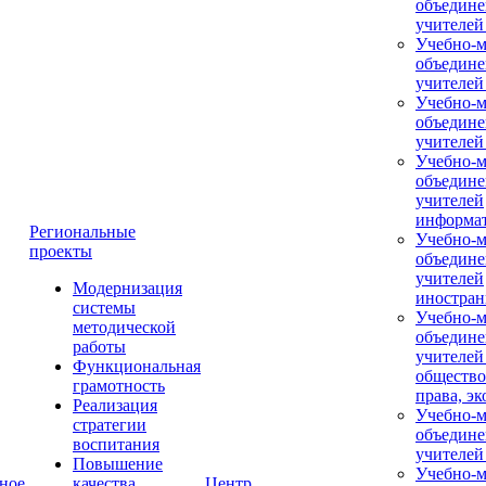
объедине
учителей
Учебно-м
объедине
учителей
Учебно-м
объедине
учителей
Учебно-м
объедине
учителей
информа
Региональные
Учебно-м
проекты
объедине
учителей
Модернизация
иностран
системы
Учебно-м
методической
объедине
работы
учителей
Функциональная
общество
грамотность
права, э
Реализация
Учебно-м
стратегии
объедине
воспитания
учителей
Повышение
Учебно-м
ное
качества
Центр