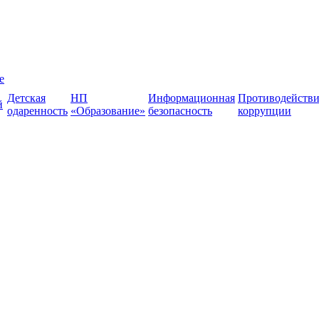
е
Детская
НП
Информационная
Противодействи
й
одаренность
«Образование»
безопасность
коррупции