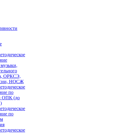
тивности
е
етодическое
ние
 музыки,
тельного
а, ОРКСЭ,
сии, НОСЖ
етодическое
ние по
 ОПК (до
)
етодическое
ние по
ам
ия
етодическое