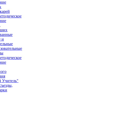
ние
х
карей
етодическое
ние
,
ющих
ованные
 и
тельные
зовательные
мы
етодическое
ние
ного
ния
 Учитель"
съезды,
арки