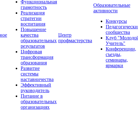
Функциональная
Образовательные
грамотность
активности
Реализация
стратегии
Конкурсы
воспитания
Педагогически
Повышение
сообщества
ное
качества
Центр
Клуб "Молодо
образовательных
профмастерства
Учитель"
результатов
Конференции,
Цифровая
съезды,
трансформация
семинары,
образования
ярмарки
Развитие
системы
наставничества
Эффективный
руководитель
Питание в
образовательных
организациях