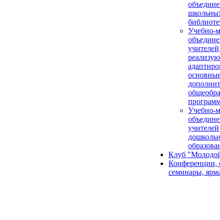
объедине
школьны
библиоте
Учебно-м
объедине
учителей
реализу
адаптир
основные
дополни
общеобра
програм
Учебно-м
объедине
учителей
дошколь
образова
Клуб "Молодой
Конференции, 
семинары, ярм