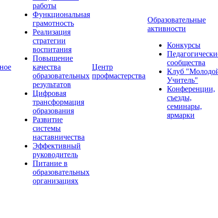
работы
Функциональная
Образовательные
грамотность
активности
Реализация
стратегии
Конкурсы
воспитания
Педагогически
Повышение
сообщества
ное
качества
Центр
Клуб "Молодо
образовательных
профмастерства
Учитель"
результатов
Конференции,
Цифровая
съезды,
трансформация
семинары,
образования
ярмарки
Развитие
системы
наставничества
Эффективный
руководитель
Питание в
образовательных
организациях