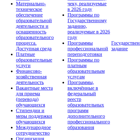
Материально-
чеку, реализуемые
техническое
в 2026 году
обеспечение
Программы по
образовательной
Государственному
деятельности и
заданию,
оснащенность
реализуемые в 2026
образовательного
году
процесса.
Программы
Государствен
Доступная среда
профессиональной
задание
Платные
переподготовки
образовательные
Программы по
услуги
платным
Финансово-
образовательным
хозяйственная
услугам
деятельность
Программы,
Вакантные места
включённые в
для приема
федеральный
(перевода)
реестр
обучающихся
образовательных
Стипендии и
программ
меры поддержки
дополнительного
обучающихся
профессионального
Международное
образования
сотрудничество
Организация