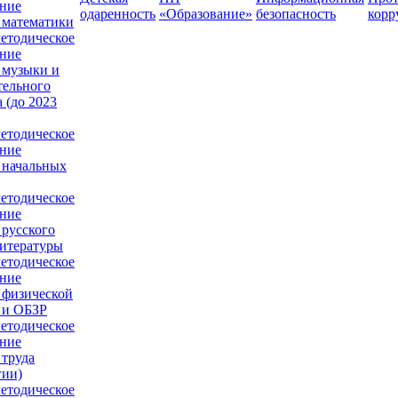
ние
одаренность
«Образование»
безопасность
корр
 математики
етодическое
ние
 музыки и
тельного
 (до 2023
етодическое
ние
 начальных
етодическое
ние
 русского
литературы
етодическое
ние
 физической
 и ОБЗР
етодическое
ние
 труда
гии)
етодическое