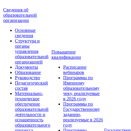
Сведения об
образовательной
организации
Основные
сведения
Структура и
органы
управления
Повышение
образовательной
квалификации
организацией
Документы
Расписание
Образование
вебинаров
Руководство
Программы по
Педагогический
Именному
состав
образовательному
Материально-
чеку, реализуемые
техническое
в 2026 году
обеспечение
Программы по
образовательной
Государственному
деятельности и
заданию,
оснащенность
реализуемые в 2026
образовательного
году
процесса.
Программы
Государствен