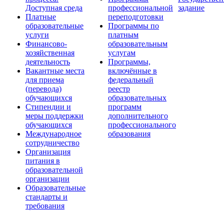
Доступная среда
профессиональной
задание
Платные
переподготовки
образовательные
Программы по
услуги
платным
Финансово-
образовательным
хозяйственная
услугам
деятельность
Программы,
Вакантные места
включённые в
для приема
федеральный
(перевода)
реестр
обучающихся
образовательных
Стипендии и
программ
меры поддержки
дополнительного
обучающихся
профессионального
Международное
образования
сотрудничество
Организация
питания в
образовательной
организации
Образовательные
стандарты и
требования