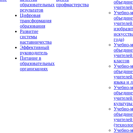
объедине
образовательных
профмастерства
учителей
результатов
Учебно-м
Цифровая
объедине
трансформация
учителей
образования
изобрази
Развитие
искусства
системы
года)
наставничества
Учебно-м
Эффективный
объедине
руководитель
учителей
Питание в
классов
образовательных
Учебно-м
организациях
объедине
учителей
языка и 
Учебно-м
объедине
учителей
культуры
Учебно-м
объедине
учителей
(техноло
Учебно-м