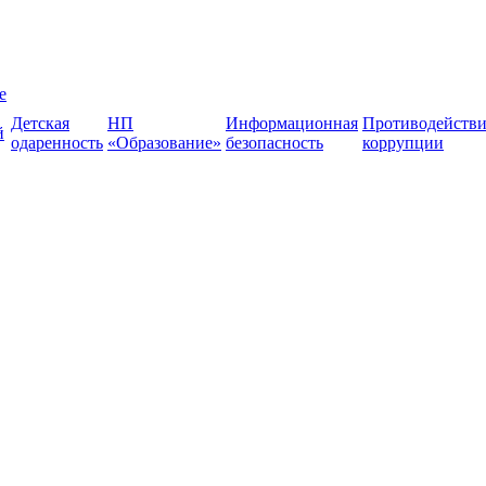
е
Детская
НП
Информационная
Противодействи
й
одаренность
«Образование»
безопасность
коррупции