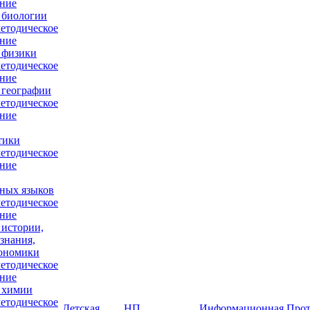
ние
 биологии
етодическое
ние
 физики
етодическое
ние
 географии
етодическое
ние
тики
етодическое
ние
ных языков
етодическое
ние
 истории,
знания,
кономики
етодическое
ние
 химии
етодическое
Детская
НП
Информационная
Прот