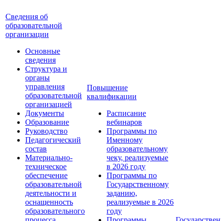
Сведения об
образовательной
организации
Основные
сведения
Структура и
органы
управления
Повышение
образовательной
квалификации
организацией
Документы
Расписание
Образование
вебинаров
Руководство
Программы по
Педагогический
Именному
состав
образовательному
Материально-
чеку, реализуемые
техническое
в 2026 году
обеспечение
Программы по
образовательной
Государственному
деятельности и
заданию,
оснащенность
реализуемые в 2026
образовательного
году
процесса.
Программы
Государствен