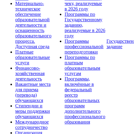
Материально-
чеку, реализуемые
техническое
в 2026 году
обеспечение
Программы по
образовательной
Государственному
деятельности и
заданию,
оснащенность
реализуемые в 2026
образовательного
году
процесса.
Программы
Государствен
Доступная среда
профессиональной
задание
Платные
переподготовки
образовательные
Программы по
услуги
платным
Финансово-
образовательным
хозяйственная
услугам
деятельность
Программы,
Вакантные места
включённые в
для приема
федеральный
(перевода)
реестр
обучающихся
образовательных
Стипендии и
программ
меры поддержки
дополнительного
обучающихся
профессионального
Международное
образования
сотрудничество
Организация