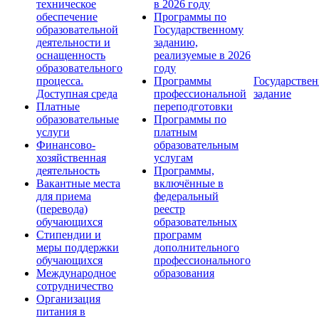
техническое
в 2026 году
обеспечение
Программы по
образовательной
Государственному
деятельности и
заданию,
оснащенность
реализуемые в 2026
образовательного
году
процесса.
Программы
Государствен
Доступная среда
профессиональной
задание
Платные
переподготовки
образовательные
Программы по
услуги
платным
Финансово-
образовательным
хозяйственная
услугам
деятельность
Программы,
Вакантные места
включённые в
для приема
федеральный
(перевода)
реестр
обучающихся
образовательных
Стипендии и
программ
меры поддержки
дополнительного
обучающихся
профессионального
Международное
образования
сотрудничество
Организация
питания в