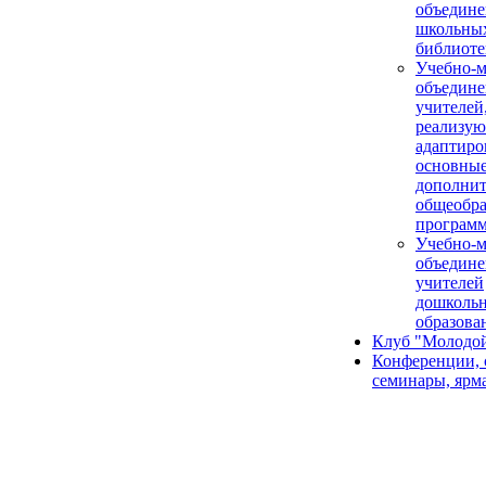
объедине
школьны
библиоте
Учебно-м
объедине
учителей
реализу
адаптир
основные
дополни
общеобра
програм
Учебно-м
объедине
учителей
дошколь
образова
Клуб "Молодой
Конференции, 
семинары, ярм