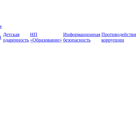
е
Детская
НП
Информационная
Противодействи
й
одаренность
«Образование»
безопасность
коррупции