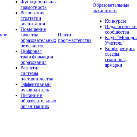
Функциональная
Образовательные
грамотность
активности
Реализация
стратегии
Конкурсы
воспитания
Педагогически
Повышение
сообщества
ное
качества
Центр
Клуб "Молодо
образовательных
профмастерства
Учитель"
результатов
Конференции,
Цифровая
съезды,
трансформация
семинары,
образования
ярмарки
Развитие
системы
наставничества
Эффективный
руководитель
Питание в
образовательных
организациях