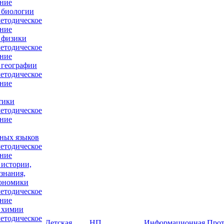
ние
 биологии
етодическое
ние
 физики
етодическое
ние
 географии
етодическое
ние
тики
етодическое
ние
ных языков
етодическое
ние
 истории,
знания,
кономики
етодическое
ние
 химии
етодическое
Детская
НП
Информационная
Прот