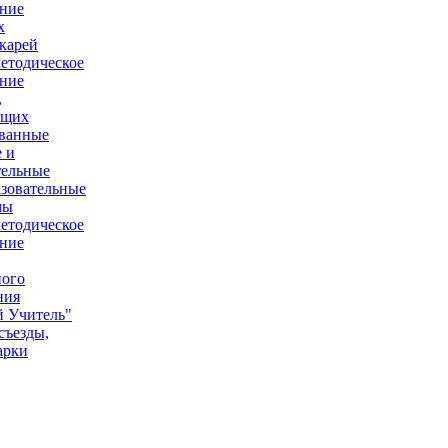
ние
х
карей
етодическое
ние
,
ющих
ованные
 и
тельные
зовательные
мы
етодическое
ние
ного
ния
 Учитель"
съезды,
арки