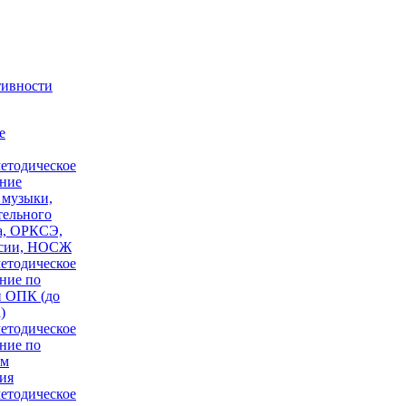
тивности
е
етодическое
ние
 музыки,
тельного
а, ОРКСЭ,
сии, НОСЖ
етодическое
ние по
 ОПК (до
)
етодическое
ние по
ам
ия
етодическое