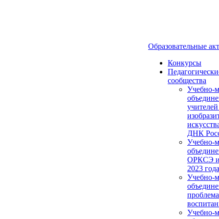
Образовательные ак
Конкурсы
Педагогически
сообщества
Учебно-м
объедине
учителей
изобрази
искусств
ДНК Рос
Учебно-м
объедине
ОРКСЭ и
2023 года
Учебно-м
объедине
проблем
воспитан
Учебно-м