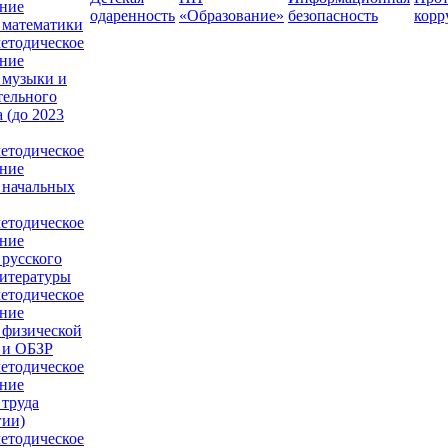
ние
одаренность
«Образование»
безопасность
корр
 математики
етодическое
ние
 музыки и
тельного
 (до 2023
етодическое
ние
 начальных
етодическое
ние
 русского
литературы
етодическое
ние
 физической
 и ОБЗР
етодическое
ние
 труда
гии)
етодическое