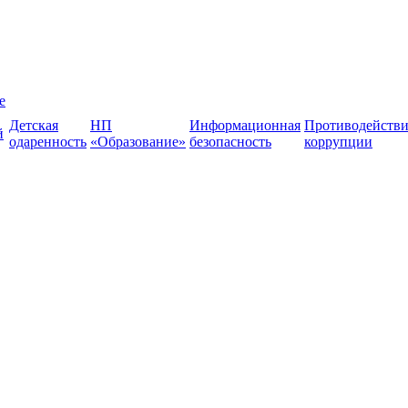
е
Детская
НП
Информационная
Противодействи
й
одаренность
«Образование»
безопасность
коррупции