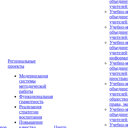
объедине
учителей
Учебно-м
объедине
учителей
Учебно-м
объедине
учителей
Учебно-м
объедине
учителей
информа
Региональные
Учебно-м
проекты
объедине
учителей
Модернизация
иностран
системы
Учебно-м
методической
объедине
работы
учителей
Функциональная
общество
грамотность
права, э
Реализация
Учебно-м
стратегии
объедине
воспитания
учителей
Повышение
Учебно-м
ное
качества
Центр