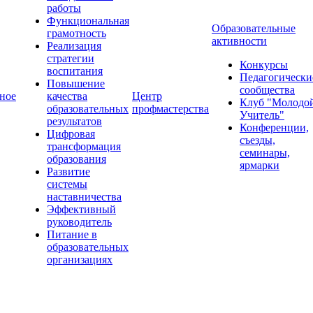
работы
Функциональная
Образовательные
грамотность
активности
Реализация
стратегии
Конкурсы
воспитания
Педагогически
Повышение
сообщества
ное
качества
Центр
Клуб "Молодо
образовательных
профмастерства
Учитель"
результатов
Конференции,
Цифровая
съезды,
трансформация
семинары,
образования
ярмарки
Развитие
системы
наставничества
Эффективный
руководитель
Питание в
образовательных
организациях