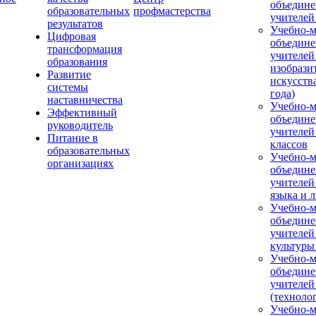
объедине
образовательных
профмастерства
учителей
результатов
Учебно-м
Цифровая
объедине
трансформация
учителей
образования
изобрази
Развитие
искусства
системы
года)
наставничества
Учебно-м
Эффективный
объедине
руководитель
учителей
Питание в
классов
образовательных
Учебно-м
организациях
объедине
учителей
языка и 
Учебно-м
объедине
учителей
культуры
Учебно-м
объедине
учителей
(техноло
Учебно-м