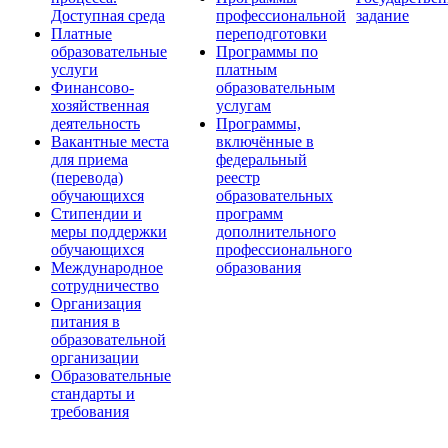
Доступная среда
профессиональной
задание
Платные
переподготовки
образовательные
Программы по
услуги
платным
Финансово-
образовательным
хозяйственная
услугам
деятельность
Программы,
Вакантные места
включённые в
для приема
федеральный
(перевода)
реестр
обучающихся
образовательных
Стипендии и
программ
меры поддержки
дополнительного
обучающихся
профессионального
Международное
образования
сотрудничество
Организация
питания в
образовательной
организации
Образовательные
стандарты и
требования